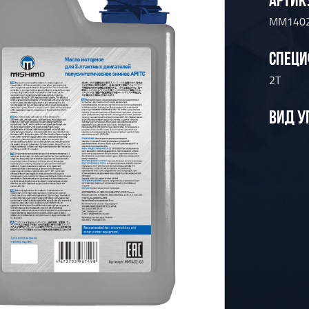
MM140
СПЕЦИ
2Т
ВИД У