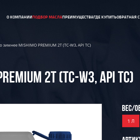
О КОМПАНИИ
ПОДБОР МАСЛА
ПРЕИМУЩЕСТВА
ГДЕ КУПИТЬ
ОБРАТНАЯ С
о зимнее MISHIMO PREMIUM 2Т (TC-W3, API TC)
EMIUM 2Т (TC-W3, API TC)
ВЕС/О
1 Л
АРТИК